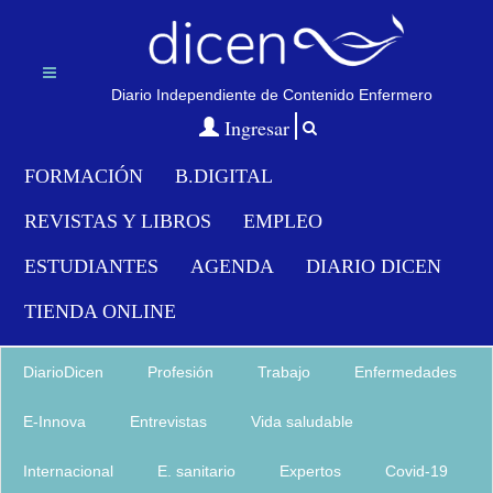
Diario Independiente de Contenido Enfermero
Menu
Ingresar
FORMACIÓN
B.DIGITAL
REVISTAS Y LIBROS
EMPLEO
ESTUDIANTES
AGENDA
DIARIO DICEN
TIENDA ONLINE
DiarioDicen
Profesión
Trabajo
Enfermedades
E-Innova
Entrevistas
Vida saludable
Internacional
E. sanitario
Expertos
Covid-19