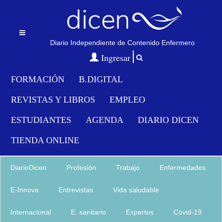
Diario Independiente de Contenido Enfermero
Menu
Ingresar
FORMACIÓN
B.DIGITAL
REVISTAS Y LIBROS
EMPLEO
ESTUDIANTES
AGENDA
DIARIO DICEN
TIENDA ONLINE
DiarioDicen
Profesión
Trabajo
Enfermedades
E-Innova
Entrevistas
Vida saludable
Internacional
E. sanitario
Expertos
Covid-19