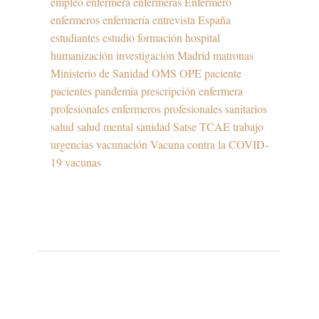
empleo
enfermera
enfermeras
Enfermero
enfermeros
enfermería
entrevista
España
estudiantes
estudio
formación
hospital
humanización
investigación
Madrid
matronas
Ministerio de Sanidad
OMS
OPE
paciente
pacientes
pandemia
prescripción enfermera
profesionales enfermeros
profesionales sanitarios
salud
salud mental
sanidad
Satse
TCAE
trabajo
urgencias
vacunación
Vacuna contra la COVID-
19
vacunas