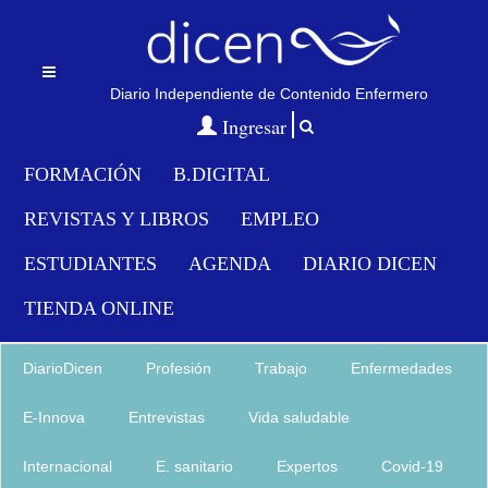
Diario Independiente de Contenido Enfermero
Menu
Ingresar
FORMACIÓN
B.DIGITAL
REVISTAS Y LIBROS
EMPLEO
ESTUDIANTES
AGENDA
DIARIO DICEN
TIENDA ONLINE
DiarioDicen
Profesión
Trabajo
Enfermedades
E-Innova
Entrevistas
Vida saludable
Internacional
E. sanitario
Expertos
Covid-19